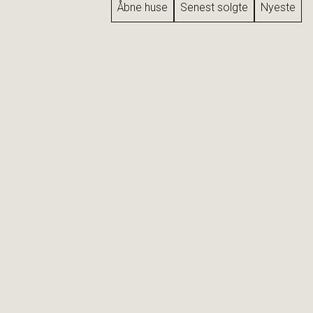
Åbne huse
Senest solgte
Nyeste
Vesterbrogade 114, 2. 1
1620 København V
2
Boligareal
67
m