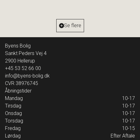
2
Boligareal
235
m
2
Grundareal
974
m
Ejendomstype
Villa
Se flere
13.500.000 kr.
Byens Bolig
Sankt Peders Vej 4
2900
Hellerup
+45 53 52 66 00
info@byens-bolig.dk
CVR
38976745
Åbningstider
Mandag
10-17
Tirsdag
10-17
Onsdag
10-17
Torsdag
10-17
Fredag
10-15
Lørdag
Efter Aftale