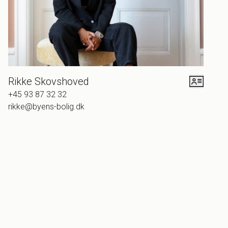
servere ananasskinke eller aspic med fisk, rejer eller
pindemadder.
Sætte ”I’ve got you babe” eller ”Under the
boardwalk” på grammofonen!
Nå, – tilbage til huset:
Planløsningen er virkelig gennemtænkt; Stor lysbadet
opholdsafdeling, fint, lyst køkken, virkeligt rummeligt
Rikke Skovshoved
soveafsnit med mulighed for at dele det ene værelse op i
+45 93 87 32 32
to. Alt fremstår velholdt og veldisponeret.
rikke@byens-bolig.dk
Man føler sig budt varmt indenfor allerede ved de farvede
glaspartier ved hoveddøren. Strukturelt og
materialemæssigt fremstår huset autentisk, på én gang
både varmt og funktionelt. Huset er designet til at leve i!
Hvilke lamper, møbler og tekstiler bringer du ind? Huset er
et lille kunstværk i sig selv. Er du til keramik eller
glaskunst? Fotos eller litografier? Retro plakater eller
rejseminder? Skal du have en rullevogn med whiskey-,