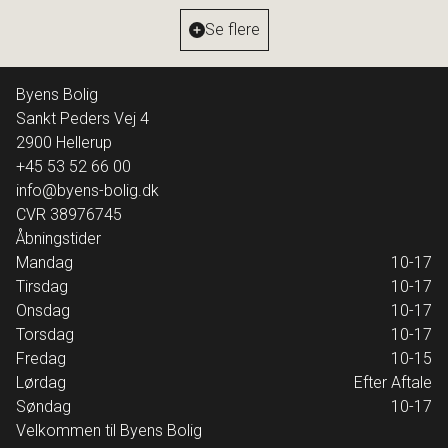
Ejendomstype
Villa
Se flere
15.995.000 kr.
Byens Bolig
Sankt Peders Vej 4
2900
Hellerup
+45 53 52 66 00
info@byens-bolig.dk
CVR
38976745
Åbningstider
Mandag
10-17
Tirsdag
10-17
Onsdag
10-17
Torsdag
10-17
Fredag
10-15
Lørdag
Efter Aftale
Søndag
10-17
Velkommen til Byens Bolig