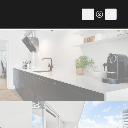
0
1
2
0
3
1
4
2
5
3
6
4
7
5
8