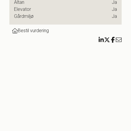
Altan
Ja
 vil
Elevator
Ja
 gode
Gårdmiljø
Ja
Bestil vurdering
er
 byens
er