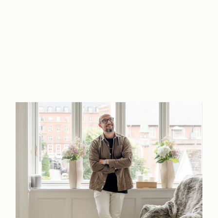
Træder I et skridt udenfor, vil I ligeledes blive glædeligt overraskede. Fra k
kunne fordrive mange timer i behagelige havemøbler med kig ned til det rolig
parkeringsforhold såvel som et græsareal, der afskærmes fra vejen med træ
Beliggenheden på Rådmand Steins Alle 33 er helt optimalt, da denne kombin
kort afstand til Frederiksberg Have samt Damhussøen og den tilhørende Dam
travle hverdag. Samtidigt befinder I jer i midten af det hele på Frederiksberg, h
lige udenfor hoveddøren. Placeringen er ydermere praktisk. Hvad end I har et 
uddannelse eller skal ud af byen i forbindelse med arbejde, så har I det per
Vi håber på at se jer til en fremvisning