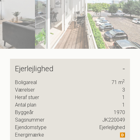
6
9
7
8
9
Ejerlejlighed
-
te
2
Boligareal
71
m
Værelser
3
Heraf stuer
1
r I
Antal plan
1
em.
Byggeår
1970
Sagsnummer
JK220049
tyret
Ejendomstype
Ejerlejlighed
Energimærke