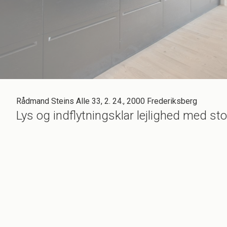
Rådmand Steins Alle 33, 2. 24., 2000 Frederiksberg
Lys og indflytningsklar lejlighed med st
Læs med her, for nu får I chancen for at få fingrene i 71 kvadratmeters toptje
faciliteter og ikke mindst den fordelagtige beliggenhed.
Lejligheden tilgås via en entré, der er i åben forbindelse med det store køkk
ikke bekymre jer om plads, for her skal I nok finde mulighed for at indrette je
Både køkkenet og det rummelige badeværelse er yderst veludstyrede med alt de
vaskehjørne, der er gemt pænt væk fra fællesrummet, og som byder på både opb
med indbygget skabsplads, og hvor I f.eks. kan finde jer til rette med en sen