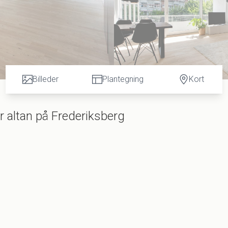
Billeder
Plantegning
Kort
or altan på Frederiksberg
kket lejlighed, hvor I med sikkerhed vil få glæde af den gode planløsning, de velhold
en-alrum og giver en dejlig rumfornemmelse helt fra start. I køkken-alrummet behøve
r med spisebord, sofaer og alle de andre møbler, som vil gøre lejligheden til jeres hj
t, I kunne få brug for i hverdagen, og lejligheden rummer dertil et praktisk
evaring og vaskesøjle. Slutteligt får I her glæde af to værelser, de begge er uds
g og enkelte andre møbler.