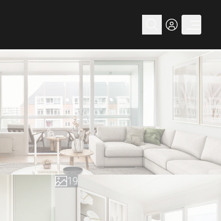
0
1
2
3
4
5
6
7
0
8
1
9
2
3
4