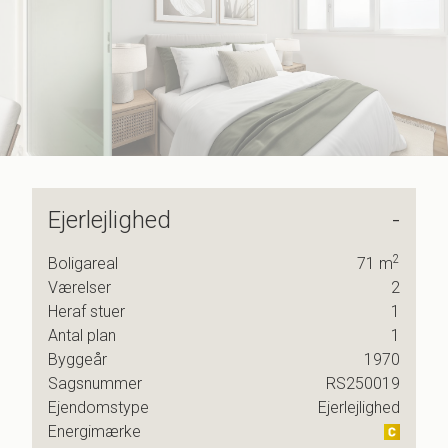
5
6
7
8
9
Ejerlejlighed
-
2
Boligareal
71
m
Værelser
2
 der
Heraf stuer
1
Antal plan
1
Byggeår
1970
Sagsnummer
RS250019
n
Ejendomstype
Ejerlejlighed
inde
Energimærke