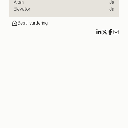
Altan
Ja
Elevator
Ja
l at
Bestil vurdering
unne
 der
ligt