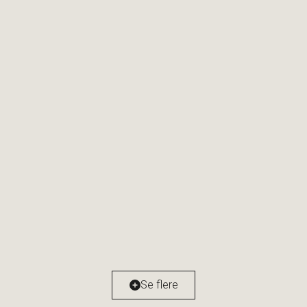
Fadet 37, 3. tv
1799 København V
2
Boligareal
112
m
Værelser
4
Ejendomstype
Ejerlejlighed
Se flere