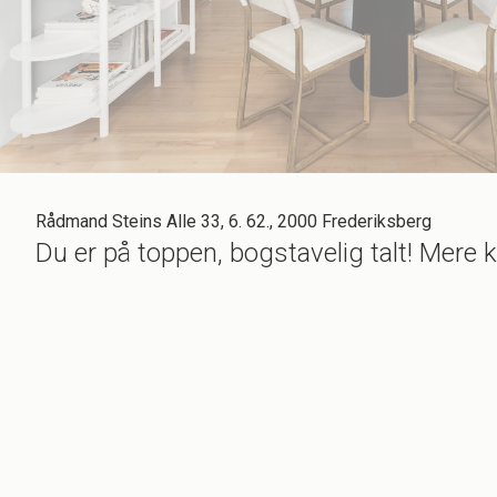
Rådmand Steins Alle 33, 6. 62., 2000 Frederiksberg
Du er på toppen, bogstavelig talt! Mere 
Den mest vanvittige, sublime udsigt skal da være din, skal d
Den perfekte lejlighed for den flittige studerende, der fortjene
drømmer om at bo midt på trygge og smukke Frederiksberg
Mød lejligheden der kan begge dele - nemlig Rådmand Steins 
Den dejlige, indbydende lejlighed er både rummelig, praktisk
store altan, hvorfra udsigten er spektakulær! En stor altan m
guld på gaden. Men hvad skal man dog også med guld, når 