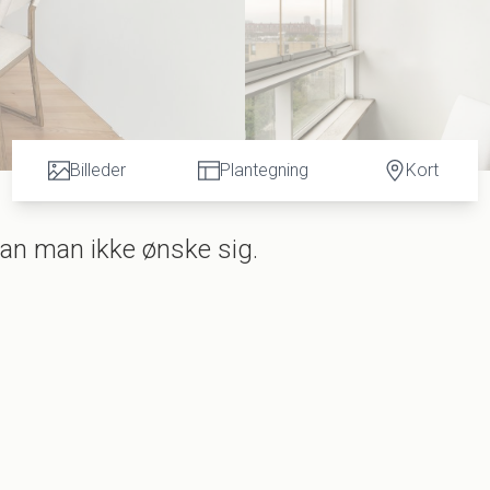
Billeder
Plantegning
Kort
kan man ikke ønske sig.
en ikke?
r det bedste? Tjek! Den perfekte lejlighed til den lille bitte familie
? Tjek!
Allé 33 på sjette sal.
, super veldisponeret og vanvittig lys. Slå rødder her. Også på de
idt på Frederiksberg er i øvrigt omtrent lige så sjældent som at f
man bor lige her?