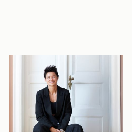
Frederiksberg ER virkelig drømmen, og man får virkelig føle
voksen. Eller når man er en lille familie med vokseværk. Og her
brede sig. Man har sådan lidt følelsen af at eje det hele, væ
Den skønne lejlighed er placeret pladask midt i alt, hvad 
Frederiksberg. Damhussøen, Zoologisk Have, Søndermarken o
blive ved. Alt sammen ligger lige i baghaven. Nå ja, tog og metr
venter derude. Men vi gætter faktisk på, at I mest har lyst til
er muligt.