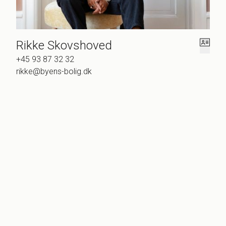
Rikke Skovshoved
+45 93 87 32 32
rikke@byens-bolig.dk